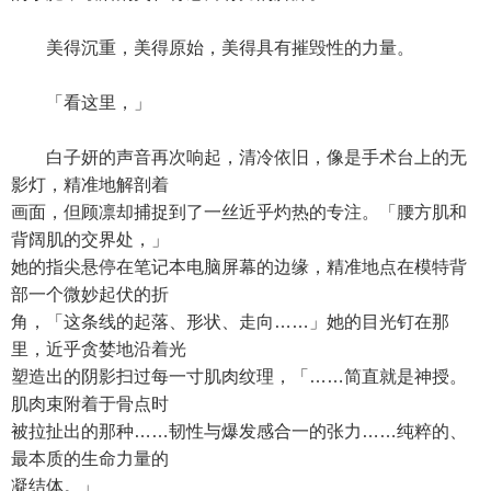
美得沉重，美得原始，美得具有摧毁性的力量。
「看这里，」
白子妍的声音再次响起，清冷依旧，像是手术台上的无
影灯，精准地解剖着
画面，但顾凛却捕捉到了一丝近乎灼热的专注。「腰方肌和
背阔肌的交界处，」
她的指尖悬停在笔记本电脑屏幕的边缘，精准地点在模特背
部一个微妙起伏的折
角，「这条线的起落、形状、走向……」她的目光钉在那
里，近乎贪婪地沿着光
塑造出的阴影扫过每一寸肌肉纹理，「……简直就是神授。
肌肉束附着于骨点时
被拉扯出的那种……韧性与爆发感合一的张力……纯粹的、
最本质的生命力量的
凝结体。」