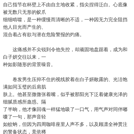
自己指节在杯壁上不由自主地收紧，指尖捏得泛白。心底像
被无数只无形的蚁爪
细细啃噬，是一种缓慢而清晰的不适，一种因无力完全阻挡
他人目光而产生的、
混合着占有欲与潜在危险警报的灼痛。
这痛感并不尖锐到令他失控，却顽固地盘踞着，成为和
白子妍交往以来，一
种如影随形的背景噪音。
卷发男生压抑不住的视线胶着在白子妍敞露的、光洁饱
满如同玉璧的后肩肌
肤上。他甚至微微张着嘴，似乎被那阳光下泛着健康光泽的
细腻质感所蛊惑。隔
了半晌，他才像回魂一样猛地吸了一口气，用气声对同伴嘟
囔了一句，那声音轻
如蚊蚋，但因为四周咖啡座里人声不多，以及顾凛全神贯注
的警备状态，竟依稀