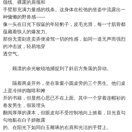
颌线、裸露的肩颈和
手臂那充满力量感的线条。这身体在松弛的坐姿中流露出一
种慵懒的野兽感——
像一头在日光下假寐的年轻豹子，皮毛光滑，每一寸肌骨都
蕴藏着惊人的爆发力。
那份无需刻意卖弄便凌驾一切的性感，如同一道无声而强烈
的冲击波，轻易地穿
透空气。
顾凛的余光敏锐地捕捉到了斜后方角落的异动。
隔着两桌开外，坐在靠窗小圆桌旁的三个男生。他们桌
上是冷掉的咖啡和摊
开的书籍，但显然心思已不在上面。其中一个穿着连帽衫的
卷发男生，假装埋头
翻阅厚厚的课本，但眼皮却不受控制地向上掀着，目光直勾
勾地黏在白子妍敞露
的、在阳光下如同白玉雕琢的右肩和光洁的手臂上。