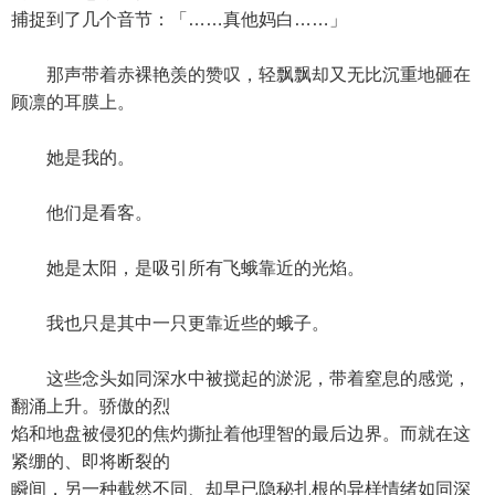
捕捉到了几个音节：「……真他妈白……」
那声带着赤裸艳羡的赞叹，轻飘飘却又无比沉重地砸在
顾凛的耳膜上。
她是我的。
他们是看客。
她是太阳，是吸引所有飞蛾靠近的光焰。
我也只是其中一只更靠近些的蛾子。
这些念头如同深水中被搅起的淤泥，带着窒息的感觉，
翻涌上升。骄傲的烈
焰和地盘被侵犯的焦灼撕扯着他理智的最后边界。而就在这
紧绷的、即将断裂的
瞬间，另一种截然不同、却早已隐秘扎根的异样情绪如同深