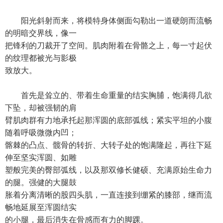
阳光斜射而来，将模特身体侧面勾勒出一道硬朗而流畅
的明暗交界线，像一
把锋利的刀裁开了空间。肌肉附着在骨骼之上，每一寸起伏
的纹理都被光与影极
致放大。
首先是耸立的、带着生命重量的结实胸脯，饱满得几欲
下坠，却被强韧的肩
臂肌肉群有力地承托起那浑圆的底部弧线；紧实平坦的小腹
随着呼吸微微内凹；
髂棘的凸点、髋骨的转折、大转子处的饱满隆起，再往下延
伸至坚实浑圆、如雕
塑般完美的臀部弧线，以及那双修长健硕、充满原始生命力
的腿。强健的大腿鼓
胀着分离清晰的股四头肌，一直连接到绷紧的膝部，继而流
畅地延展至浑圆结实
的小腿，最后消失在骨感而有力的脚踝。