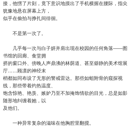
接，他愣了片刻，竟下意识地摸出了手机横握在腰际，指尖
犹豫地悬在屏幕上方，
似乎在偷拍与挣扎间徘徊。
不是第一次了。
几乎每一次与白子妍并肩出现在校园的任何角落——图
书馆的回廊、食堂拥
挤的窗口外、傍晚人声鼎沸的林荫道、甚至僻静的美术馆展
厅……顾凛的神经末
梢都如同布设了无形的警戒雷达。那些如蛆附骨的窥探视
线，那些带着灼热温度、
饱含惊艳、艳羡、嫉妒乃至不加掩饰情欲的目光，总是如影
随形地纠缠着她，以
及他们。
一种异常复杂的滋味在他胸腔里翻搅。