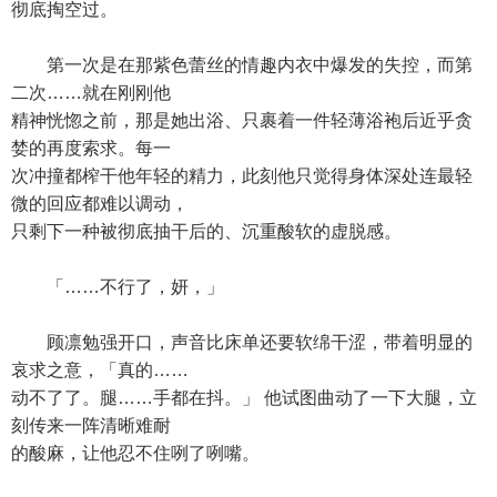
彻底掏空过。
第一次是在那紫色蕾丝的情趣内衣中爆发的失控，而第
二次……就在刚刚他
精神恍惚之前，那是她出浴、只裹着一件轻薄浴袍后近乎贪
婪的再度索求。每一
次冲撞都榨干他年轻的精力，此刻他只觉得身体深处连最轻
微的回应都难以调动，
只剩下一种被彻底抽干后的、沉重酸软的虚脱感。
「……不行了，妍，」
顾凛勉强开口，声音比床单还要软绵干涩，带着明显的
哀求之意，「真的……
动不了了。腿……手都在抖。」 他试图曲动了一下大腿，立
刻传来一阵清晰难耐
的酸麻，让他忍不住咧了咧嘴。