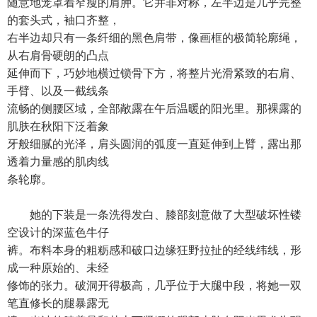
随意地笼罩着窄瘦的肩胛。它并非对称，左半边是几乎完整
的套头式，袖口齐整，
右半边却只有一条纤细的黑色肩带，像画框的极简轮廓绳，
从右肩骨硬朗的凸点
延伸而下，巧妙地横过锁骨下方，将整片光滑紧致的右肩、
手臂、以及一截线条
流畅的侧腰区域，全部敞露在午后温暖的阳光里。那裸露的
肌肤在秋阳下泛着象
牙般细腻的光泽，肩头圆润的弧度一直延伸到上臂，露出那
透着力量感的肌肉线
条轮廓。
她的下装是一条洗得发白、膝部刻意做了大型破坏性镂
空设计的深蓝色牛仔
裤。布料本身的粗粝感和破口边缘狂野拉扯的经线纬线，形
成一种原始的、未经
修饰的张力。破洞开得极高，几乎位于大腿中段，将她一双
笔直修长的腿暴露无