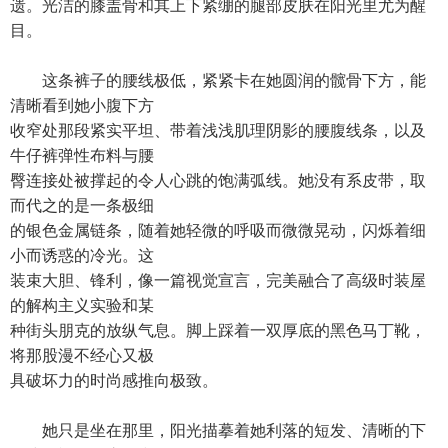
遗。光洁的膝盖骨和其上下紧绷的腿部皮肤在阳光里尤为醒
目。
这条裤子的腰线极低，紧紧卡在她圆润的髋骨下方，能
清晰看到她小腹下方
收窄处那段紧实平坦、带着浅浅肌理阴影的腰腹线条，以及
牛仔裤弹性布料与腰
臀连接处被撑起的令人心跳的饱满弧线。她没有系皮带，取
而代之的是一条极细
的银色金属链条，随着她轻微的呼吸而微微晃动，闪烁着细
小而诱惑的冷光。这
装束大胆、锋利，像一篇视觉宣言，完美融合了高级时装屋
的解构主义实验和某
种街头朋克的放纵气息。脚上踩着一双厚底的黑色马丁靴，
将那股漫不经心又极
具破坏力的时尚感推向极致。
她只是坐在那里，阳光描摹着她利落的短发、清晰的下