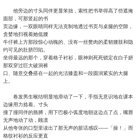
他旁边的寸头同伴更显笨拙，索性把书举得高了些遮掩
面部，可那竖起的书
页边缘，一双眼睛同样无法克制地透过书页与桌腿的空隙，
贪婪地扫视着她低腰
牛仔裤上方那段惊心动魄的、没有一丝赘肉的柔韧腰肢和隐
约可见的肚脐凹陷。
坐得最远的那个，穿着格子衬衫，眼神则死死锁定在白子妍
那双穿过巨大破洞裤
口、随意交叠搭在一起的光洁膝盖和一段圆润紧实的大腿
上。
卷发男生喉结明显地滑动了一下，手指无意识地在课本
边缘用力捻着。寸头
撞了撞同伴的胳膊，用下巴极小弧度地朝这边点了点，嘴唇
无声地动了动，顾凛
从他夸张的口型里读出了那无声的脏话感叹——「操！」而
格纹衬衫的反应更直