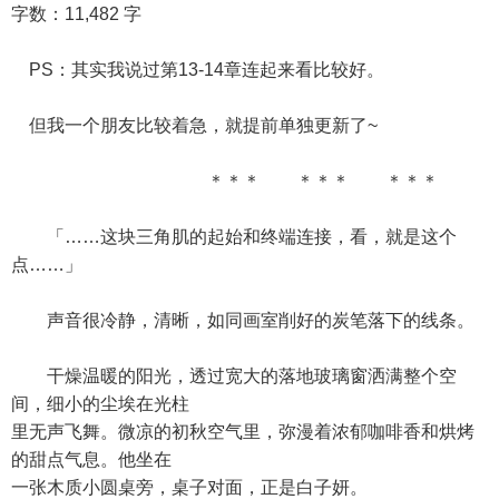
字数：11,482 字
PS：其实我说过第13-14章连起来看比较好。
但我一个朋友比较着急，就提前单独更新了~
＊＊＊ ＊＊＊ ＊＊＊
「……这块三角肌的起始和终端连接，看，就是这个
点……」
声音很冷静，清晰，如同画室削好的炭笔落下的线条。
干燥温暖的阳光，透过宽大的落地玻璃窗洒满整个空
间，细小的尘埃在光柱
里无声飞舞。微凉的初秋空气里，弥漫着浓郁咖啡香和烘烤
的甜点气息。他坐在
一张木质小圆桌旁，桌子对面，正是白子妍。