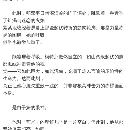
此时，那双平日幽深清冷的眸子深处，跳跃着一种近乎
于饥渴与迷恋的火焰，
紧紧地缠绕着屏幕上那些起伏转折的筋肉轮廓。那是力量赤
裸的图腾。她的呼吸
似乎也微微加重了。
顾凛屏着呼吸。模特那傲然挺立的、如山峦般起伏的胸
部弧线冲击着他的视
觉——它如此巨大，如此沉甸，充满了难以言喻的压迫性的
生命力。然而此刻，
真正让他心脏失重般一跳的，并非那极具冲击力的赤裸画面
本身。
是白子妍的眼神。
他对「艺术」的理解几乎是一片空白，但此刻，他从那
双被屏幕照亮、如同