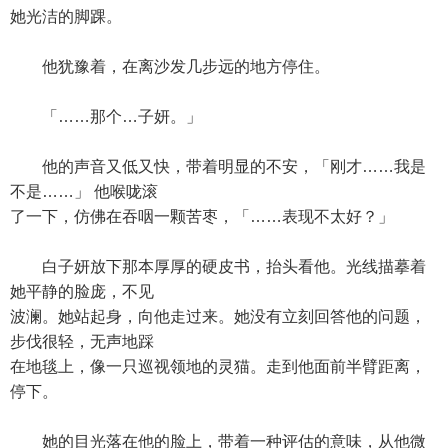
她光洁的脚踝。
他犹豫着，在离沙发几步远的地方停住。
「……那个…子妍。」
他的声音又低又快，带着明显的不安，「刚才……我是
不是……」 他喉咙滚
了一下，仿佛在吞咽一颗苦枣，「……表现不太好？」
白子妍放下那本厚厚的硬皮书，抬头看他。光线描摹着
她平静的脸庞，不见
波澜。她站起身，向他走过来。她没有立刻回答他的问题，
步伐很轻，无声地踩
在地毯上，像一只巡视领地的灵猫。走到他面前半臂距离，
停下。
她的目光落在他的脸上，带着一种评估的意味，从他微