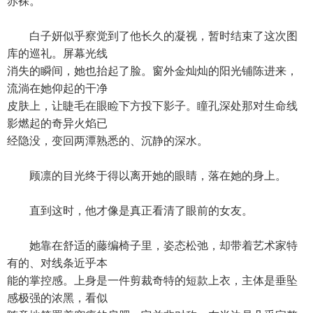
赤裸。
白子妍似乎察觉到了他长久的凝视，暂时结束了这次图
库的巡礼。屏幕光线
消失的瞬间，她也抬起了脸。窗外金灿灿的阳光铺陈进来，
流淌在她仰起的干净
皮肤上，让睫毛在眼睑下方投下影子。瞳孔深处那对生命线
影燃起的奇异火焰已
经隐没，变回两潭熟悉的、沉静的深水。
顾凛的目光终于得以离开她的眼睛，落在她的身上。
直到这时，他才像是真正看清了眼前的女友。
她靠在舒适的藤编椅子里，姿态松弛，却带着艺术家特
有的、对线条近乎本
能的掌控感。上身是一件剪裁奇特的短款上衣，主体是垂坠
感极强的浓黑，看似