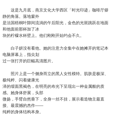
这是九月底，燕京文化大学西区「时光印迹」咖啡厅僻
静的角落。落地窗外
是法国梧桐叶隙间流淌的午后阳光，金色的光斑跳跃在地面
和他面前那杯加了冰
块的柠檬水杯壁上。他们刚刚开始约会不久。
白子妍没有看他。她的注意力全集中在她摊开的笔记本
电脑屏幕上，指尖划
过一张打开的巨幅高清图片。
照片上是一个侧身而立的黑人女性模特。肌肤是极深、
极纯粹、闪着健康光
泽的缎面黑褐色，在明亮的布光下呈现出一种金属般的质
感。她身体舒展，头部
微扬，手臂自然垂下，全身一丝不挂，展示着造物主最直
接、最震撼的杰作——
纯粹的身体结构本身。