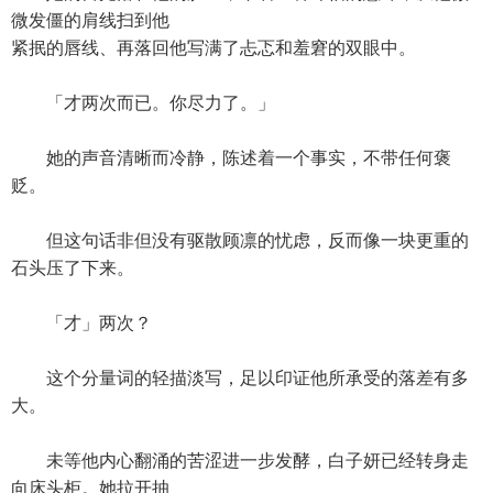
微发僵的肩线扫到他
紧抿的唇线、再落回他写满了忐忑和羞窘的双眼中。
「才两次而已。你尽力了。」
她的声音清晰而冷静，陈述着一个事实，不带任何褒
贬。
但这句话非但没有驱散顾凛的忧虑，反而像一块更重的
石头压了下来。
「才」两次？
这个分量词的轻描淡写，足以印证他所承受的落差有多
大。
未等他内心翻涌的苦涩进一步发酵，白子妍已经转身走
向床头柜。她拉开抽