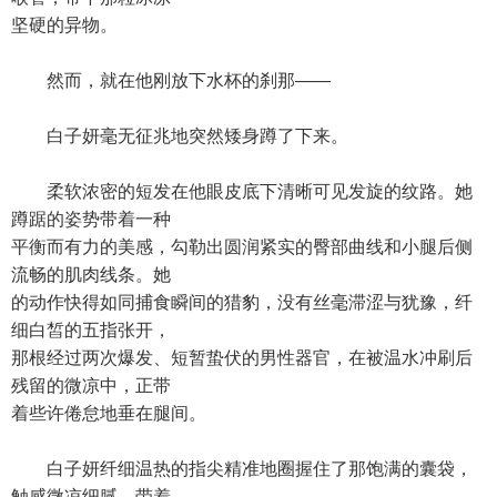
坚硬的异物。
然而，就在他刚放下水杯的刹那——
白子妍毫无征兆地突然矮身蹲了下来。
柔软浓密的短发在他眼皮底下清晰可见发旋的纹路。她
蹲踞的姿势带着一种
平衡而有力的美感，勾勒出圆润紧实的臀部曲线和小腿后侧
流畅的肌肉线条。她
的动作快得如同捕食瞬间的猎豹，没有丝毫滞涩与犹豫，纤
细白皙的五指张开，
那根经过两次爆发、短暂蛰伏的男性器官，在被温水冲刷后
残留的微凉中，正带
着些许倦怠地垂在腿间。
白子妍纤细温热的指尖精准地圈握住了那饱满的囊袋，
触感微凉细腻，带着