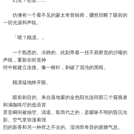
幻觉？还是……
仿佛有一个看不见的蒙太奇剪辑师，骤然切断了眼前的
一切光源和声轨。
「喂？顾凛。」
一个熟悉的、冷静的、此刻带着一丝不易察觉的沙哑的
声线，重新在听觉神
经中枢建立连接。像一根针，刺破了混沌的黑暗。
顾凛猛地睁开眼。
眼前刺目的、来自落地窗的金色阳光连同那三个窥视者
和满咖啡厅的低语背
景音瞬间被抽空、清退。取而代之的，是暧昧不明的昏沉光
影。空气里弥漫着强
烈的新香和另一种挥之不去的、湿润而奇异的腥膻气息。