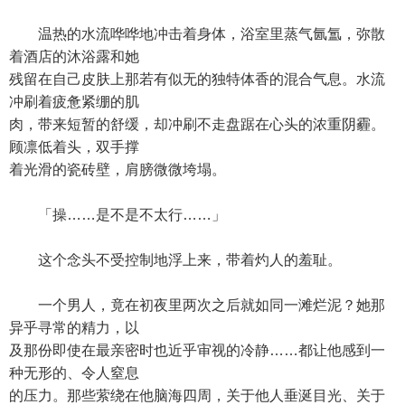
温热的水流哗哗地冲击着身体，浴室里蒸气氤氲，弥散
着酒店的沐浴露和她
残留在自己皮肤上那若有似无的独特体香的混合气息。水流
冲刷着疲惫紧绷的肌
肉，带来短暂的舒缓，却冲刷不走盘踞在心头的浓重阴霾。
顾凛低着头，双手撑
着光滑的瓷砖壁，肩膀微微垮塌。
「操……是不是不太行……」
这个念头不受控制地浮上来，带着灼人的羞耻。
一个男人，竟在初夜里两次之后就如同一滩烂泥？她那
异乎寻常的精力，以
及那份即使在最亲密时也近乎审视的冷静……都让他感到一
种无形的、令人窒息
的压力。那些萦绕在他脑海四周，关于他人垂涎目光、关于