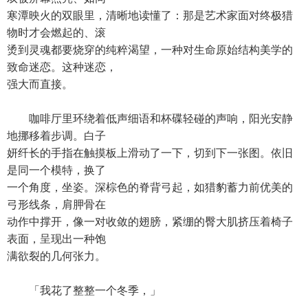
寒潭映火的双眼里，清晰地读懂了：那是艺术家面对终极猎
物时才会燃起的、滚
烫到灵魂都要烧穿的纯粹渴望，一种对生命原始结构美学的
致命迷恋。这种迷恋，
强大而直接。
咖啡厅里环绕着低声细语和杯碟轻碰的声响，阳光安静
地挪移着步调。白子
妍纤长的手指在触摸板上滑动了一下，切到下一张图。依旧
是同一个模特，换了
一个角度，坐姿。深棕色的脊背弓起，如猎豹蓄力前优美的
弓形线条，肩胛骨在
动作中撑开，像一对收敛的翅膀，紧绷的臀大肌挤压着椅子
表面，呈现出一种饱
满欲裂的几何张力。
「我花了整整一个冬季，」