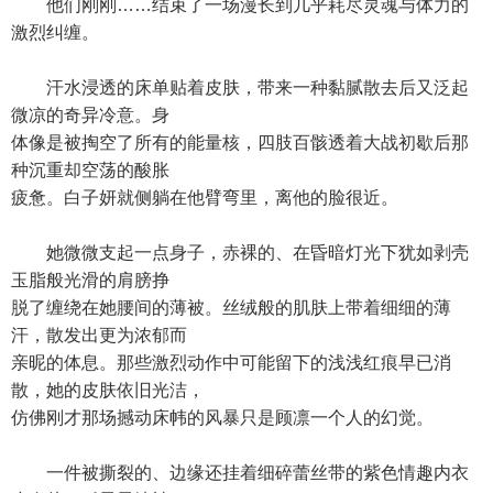
他们刚刚……结束了一场漫长到几乎耗尽灵魂与体力的
激烈纠缠。
汗水浸透的床单贴着皮肤，带来一种黏腻散去后又泛起
微凉的奇异冷意。身
体像是被掏空了所有的能量核，四肢百骸透着大战初歇后那
种沉重却空荡的酸胀
疲惫。白子妍就侧躺在他臂弯里，离他的脸很近。
她微微支起一点身子，赤裸的、在昏暗灯光下犹如剥壳
玉脂般光滑的肩膀挣
脱了缠绕在她腰间的薄被。丝绒般的肌肤上带着细细的薄
汗，散发出更为浓郁而
亲昵的体息。那些激烈动作中可能留下的浅浅红痕早已消
散，她的皮肤依旧光洁，
仿佛刚才那场撼动床帏的风暴只是顾凛一个人的幻觉。
一件被撕裂的、边缘还挂着细碎蕾丝带的紫色情趣内衣