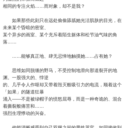
相同的专注火焰……而对象，却不是我？
如果那些此刻只在远处偷偷舔舐她光洁肌肤的目光，在
未来某个昏暗的密室、
某个异乡的画室、某个充斥着陌生躯体和松节油气味的角
落……
……能够真正地、肆无忌惮地触摸她……占有她？
思维如同脱缰的野马，不受控制地滑向那道裂开的地
渊。一股强大的、悖逆
的、几乎令人作呕却又带着毁灭般吸引力的电流，顺着这个
「如果」的隧道狂暴
涌入——不是被绿帽子的愤怒屈辱，而是一种奇诡的、混合
着撕裂般痛苦和……
强烈生理悸动的兴奋。
他能清晰感受到自己双腿之间的男性器官，如同接收到