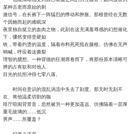
某种古老而原始的刺
激信号，在长裤下一阵猛烈的悸动和肿胀。那根曾经在无数
个因她而起的难眠深
夜里独自挺立的血肉之物，此刻在这充满羞辱感的幻想催化
下，骤然变得坚硬如
铁，带着灼烫的温度，隔着布料死死抵在腿根。仿佛在无声
呐喊，呼应着这撕裂
理智的臆想。一种背德的狂潮席卷而下，将那份原本清晰可
辨的占有欲和对他人
目光的抗拒冲得七零八落。
时间在意识的混乱涡流中失去了刻度。那无时无刻不
在、将他温柔切割的咖
啡厅喧闹背景音，忽然被另一种更加遥远、仿佛隔着一层厚
重毛玻璃的……低沉
男声……所覆盖？