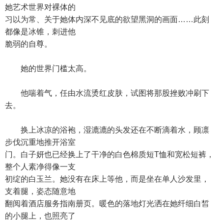
她艺术世界对裸体的
习以为常、关于她体内深不见底的欲望黑洞的画面……此刻
都像是冰锥，刺进他
脆弱的自尊。
她的世界门槛太高。
他喘着气，任由水流烫红皮肤，试图将那股挫败冲刷下
去。
换上冰凉的浴袍，湿漉漉的头发还在不断滴着水，顾凛
步伐沉重地推开浴室
门。白子妍也已经换上了干净的白色棉质短T恤和宽松短裤，
整个人素净得像一支
初绽的白玉兰。她没有在床上等他，而是坐在单人沙发里，
支着腿，姿态随意地
翻阅着酒店服务指南册页。暖色的落地灯光洒在她纤细白皙
的小腿上，也照亮了