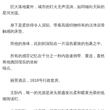
巨大落地窗外，城市的灯火无声流淌，如同铺向天际的
星河光毯。
身下是柔软得令人深陷、带着高级织物特有的洁净凉滑
触感的床垫。
而他的身体，此刻则深陷在一片温热紧致的包裹之中。
所有的感官记忆在千分之一秒内急速倒带、重连，轰然
将他拽回现实的坐标
锚点。
丽景酒店，1818号行政套房。
主卧内，唯一的光源是床头那盏发出柔和暖黄光晕的低
矮阅读灯。