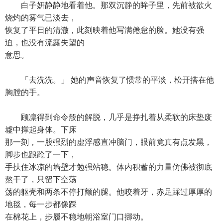
白子妍静静地看着他。那双沉静的眸子里，先前被欲火
烧灼的雾气已淡去，
恢复了平日的清澈，此刻映着他写满倦怠的脸。她没有强
迫，也没有流露失望的
意思。
「去洗洗。」 她的声音恢复了惯常的平淡，松开搭在他
胸膛的手。
顾凛得到命令般的解脱，几乎是挣扎着从柔软的床垫废
墟中撑起身体。下床
那一刻，一股强烈的虚浮感直冲脑门，眼前竟真有点发黑，
脚步也踉跄了一下，
手扶住冰凉的墙壁才勉强站稳。体内积蓄的力量仿佛被彻底
熬干了，只留下空荡
荡的躯壳和两条不停打颤的腿。他咬着牙，赤足踩过厚厚的
地毯，每一步都像踩
在棉花上，步履不稳地朝浴室门口挪动。