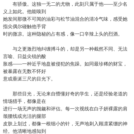
有骄傲。这独一无二的尤物，此刻只属于他——至少名
义上如此。他能嗅到
她发间那微不可闻的油彩与松节油混合的清冷气味，感受她
指尖偶尔碰触他手背
时的微凉。这种隐秘的占有感，像一口辛辣上头的烈酒。
与之更激烈地纠缠搏斗的，却是另一种截然不同、无法
言喻、日益尖锐的酸
胀感——一种近乎地盘被侵犯的焦躁。如同最珍稀的财宝，
被暴露在无数不怀好
意或垂涎三尺的目光下。
那些目光，无论来自懵懂好奇的学生，还是经验老道的
情场猎手，都像是在
进行一场无声的觊觎和评估。每一次视线在白子妍裸露的肩
颈腰线或光洁的腿部
皮肤上划过，都像一根细小的针，无声地刺入顾凛紧绷的神
经。他清晰地感知到