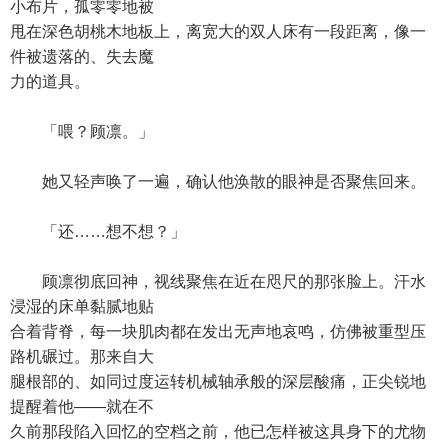
小布片，孤零零地被
甩在深色胡桃木地板上，离宽大的双人床有一段距离，像一
件被遗落的、失去魔
力的道具。
「喂？顾凛。」
她又轻声唤了一遍，确认他涣散的眼神是否聚焦回来。
「还……想不想？」
顾凛彻底回神，视线聚焦在近在咫尺的那张脸上。汗水
浸湿的床单黏腻地贴
合着背脊，每一块肌肉都在发出无声地哀鸣，仿佛被重型压
路机碾过。那来自大
腿根部的、如同过度运转机械轴承般的深层酸痛，正尖锐地
提醒着他——就在不
久前那段陷入回忆的空档之前，他已怎样被这具身下的尤物