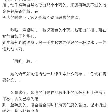
屉，动作娴熟自然地取出那个小巧的、顾凛再熟悉不过的淡
金色包装铝箔板。在
酒店的暖光下，它闪烁着冷硬而昂贵的光泽。
咔哒一声轻响，一粒深蓝色的小药丸被顶出凹槽，落在
她莹白如玉的掌心。
她拿着药丸转过身，另一手拿起方才倒好的一杯温水，一并
递到他面前。
「再吃一粒。」
她的语气如同递给他一片维生素那么简单，「你现在需
要补充。」
又是这个。顾凛的目光在那粒小小的蓝色圆片上停留了
半秒，舌尖已率先感
到一丝熟悉的、混合着金属味和海藻气息的苦涩。温水流过
喉管，带下那粒冰凉