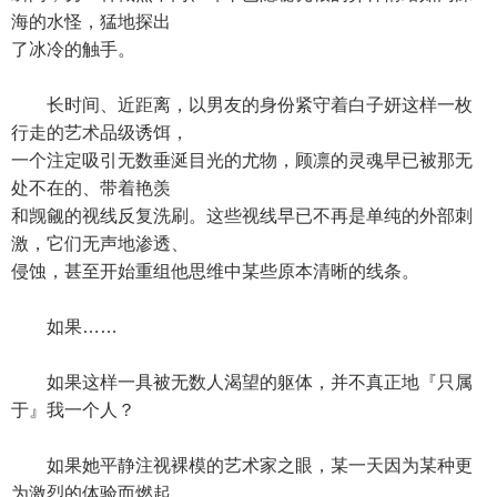
海的水怪，猛地探出
了冰冷的触手。
长时间、近距离，以男友的身份紧守着白子妍这样一枚
行走的艺术品级诱饵，
一个注定吸引无数垂涎目光的尤物，顾凛的灵魂早已被那无
处不在的、带着艳羡
和觊觎的视线反复洗刷。这些视线早已不再是单纯的外部刺
激，它们无声地渗透、
侵蚀，甚至开始重组他思维中某些原本清晰的线条。
如果……
如果这样一具被无数人渴望的躯体，并不真正地『只属
于』我一个人？
如果她平静注视裸模的艺术家之眼，某一天因为某种更
为激烈的体验而燃起