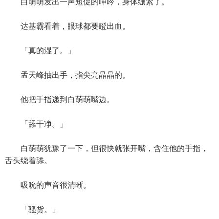
白萌萌发出一声短促的呻吟，身体绷紧了。
达基霸看着，眼球都要瞪出血。
「真的湿了。」
孟天峰抽出手，指尖亮晶晶的。
他把手指递到白萌萌嘴边。
「舔干净。」
白萌萌犹豫了一下，但很快就张开嘴，含住他的手指，
舌头绕着舔。
吸吮的声音很清晰。
「骚货。」