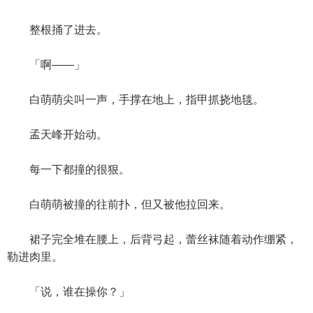
整根捅了进去。
「啊——」
白萌萌尖叫一声，手撑在地上，指甲抓挠地毯。
孟天峰开始动。
每一下都撞的很狠。
白萌萌被撞的往前扑，但又被他拉回来。
裙子完全堆在腰上，后背弓起，蕾丝袜随着动作绷紧，
勒进肉里。
「说，谁在操你？」