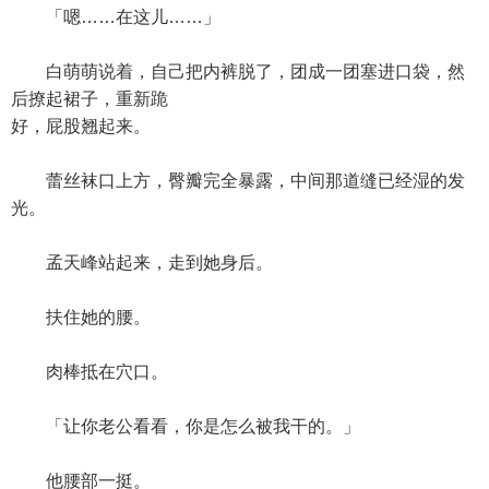
「嗯……在这儿……」
白萌萌说着，自己把内裤脱了，团成一团塞进口袋，然
后撩起裙子，重新跪
好，屁股翘起来。
蕾丝袜口上方，臀瓣完全暴露，中间那道缝已经湿的发
光。
孟天峰站起来，走到她身后。
扶住她的腰。
肉棒抵在穴口。
「让你老公看看，你是怎么被我干的。」
他腰部一挺。