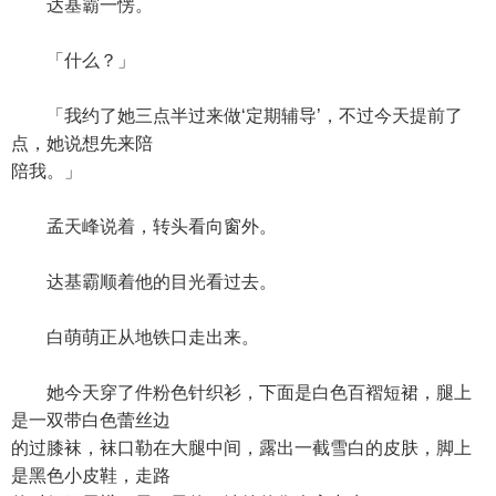
达基霸一愣。
「什么？」
「我约了她三点半过来做‘定期辅导’，不过今天提前了
点，她说想先来陪
陪我。」
孟天峰说着，转头看向窗外。
达基霸顺着他的目光看过去。
白萌萌正从地铁口走出来。
她今天穿了件粉色针织衫，下面是白色百褶短裙，腿上
是一双带白色蕾丝边
的过膝袜，袜口勒在大腿中间，露出一截雪白的皮肤，脚上
是黑色小皮鞋，走路