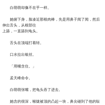
白萌萌却像不在乎一样。
她俯下身，脸凑近那根肉棒，先是用鼻子闻了闻，然后
伸出舌头，从根部往
上舔，一直舔到龟头。
舌头在顶端打着转。
口水拉出银丝。
「用嘴含住。」
孟天峰命令。
白萌萌张嘴，把龟头吞了进去。
她含的很深，喉咙被顶的凸起一块，鼻尖碰到了他的耻