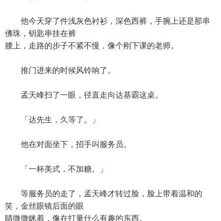
他今天穿了件浅灰色衬衫，深色西裤，手腕上还是那串
佛珠，钥匙串挂在裤
腰上，走路的步子不紧不慢，像个刚下课的老师。
推门进来的时候风铃响了。
孟天峰扫了一眼，径直走向达基霸这桌。
「达先生，久等了。」
他在对面坐下，招手叫服务员。
「一杯美式，不加糖。」
等服务员的走了，孟天峰才转过脸，脸上带着温和的
笑，金丝眼镜后面的眼
睛微微眯着，像在打量什么有趣的东西。