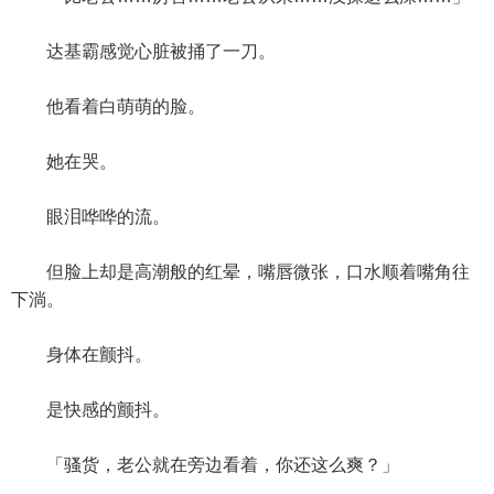
达基霸感觉心脏被捅了一刀。
他看着白萌萌的脸。
她在哭。
眼泪哗哗的流。
但脸上却是高潮般的红晕，嘴唇微张，口水顺着嘴角往
下淌。
身体在颤抖。
是快感的颤抖。
「骚货，老公就在旁边看着，你还这么爽？」