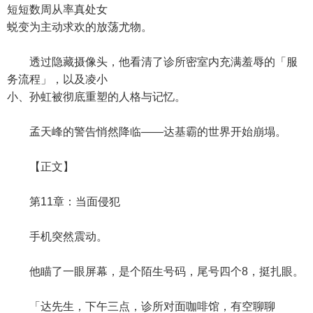
短短数周从率真处女
蜕变为主动求欢的放荡尤物。
透过隐藏摄像头，他看清了诊所密室内充满羞辱的「服
务流程」，以及凌小
小、孙虹被彻底重塑的人格与记忆。
孟天峰的警告悄然降临——达基霸的世界开始崩塌。
【正文】
第11章：当面侵犯
手机突然震动。
他瞄了一眼屏幕，是个陌生号码，尾号四个8，挺扎眼。
「达先生，下午三点，诊所对面咖啡馆，有空聊聊