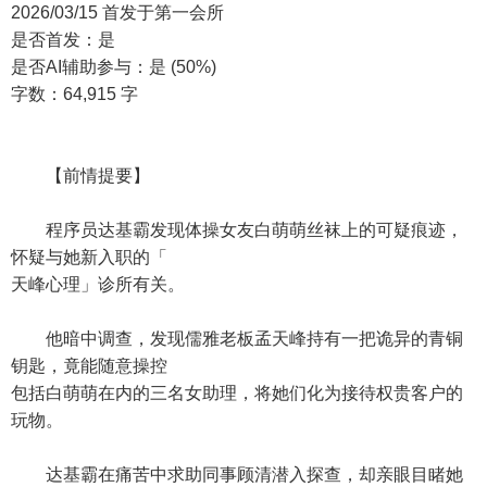
2026/03/15 首发于第一会所
是否首发：是
是否AI辅助参与：是 (50%)
字数：64,915 字
【前情提要】
程序员达基霸发现体操女友白萌萌丝袜上的可疑痕迹，
怀疑与她新入职的「
天峰心理」诊所有关。
他暗中调查，发现儒雅老板孟天峰持有一把诡异的青铜
钥匙，竟能随意操控
包括白萌萌在内的三名女助理，将她们化为接待权贵客户的
玩物。
达基霸在痛苦中求助同事顾清潜入探查，却亲眼目睹她