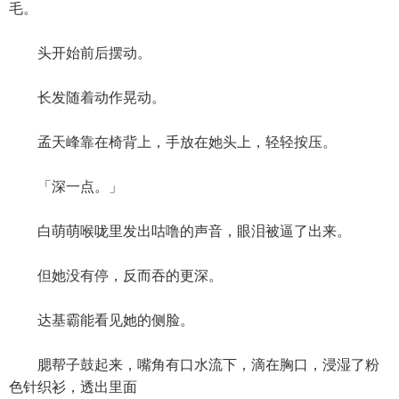
毛。
头开始前后摆动。
长发随着动作晃动。
孟天峰靠在椅背上，手放在她头上，轻轻按压。
「深一点。」
白萌萌喉咙里发出咕噜的声音，眼泪被逼了出来。
但她没有停，反而吞的更深。
达基霸能看见她的侧脸。
腮帮子鼓起来，嘴角有口水流下，滴在胸口，浸湿了粉
色针织衫，透出里面