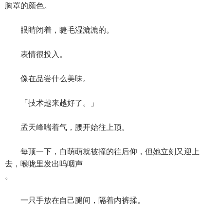
胸罩的颜色。
眼睛闭着，睫毛湿漉漉的。
表情很投入。
像在品尝什么美味。
「技术越来越好了。」
孟天峰喘着气，腰开始往上顶。
每顶一下，白萌萌就被撞的往后仰，但她立刻又迎上
去，喉咙里发出呜咽声
。
一只手放在自己腿间，隔着内裤揉。