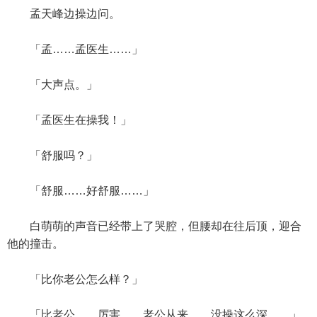
孟天峰边操边问。
「孟……孟医生……」
「大声点。」
「孟医生在操我！」
「舒服吗？」
「舒服……好舒服……」
白萌萌的声音已经带上了哭腔，但腰却在往后顶，迎合
他的撞击。
「比你老公怎么样？」
「比老公……厉害……老公从来……没操这么深……」