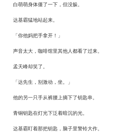
白萌萌身体僵了一下，但没躲。
达基霸猛地站起来。
「你他妈把手拿开！」
声音太大，咖啡馆里其他人都看了过来。
孟天峰却笑了。
「达先生，别激动，坐。」
他的另一只手从裤腰上摘下了钥匙串。
青铜钥匙在灯光下泛着暗沉的光。
达基霸盯着那把钥匙，脑子里警铃大作。