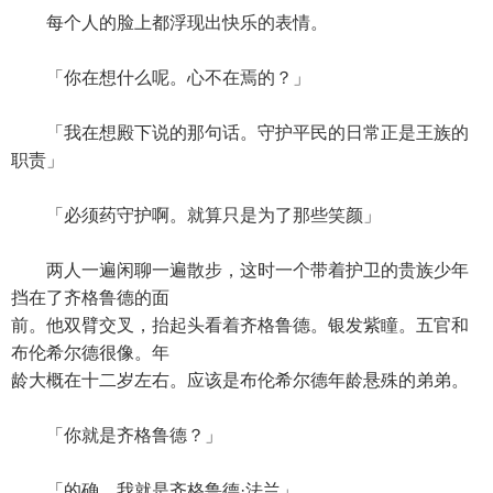
每个人的脸上都浮现出快乐的表情。
「你在想什么呢。心不在焉的？」
「我在想殿下说的那句话。守护平民的日常正是王族的
职责」
「必须药守护啊。就算只是为了那些笑颜」
两人一遍闲聊一遍散步，这时一个带着护卫的贵族少年
挡在了齐格鲁德的面
前。他双臂交叉，抬起头看着齐格鲁德。银发紫瞳。五官和
布伦希尔德很像。年
龄大概在十二岁左右。应该是布伦希尔德年龄悬殊的弟弟。
「你就是齐格鲁德？」
「的确。我就是齐格鲁德·法兰」