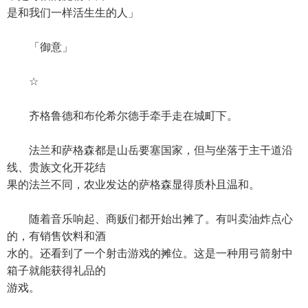
是和我们一样活生生的人」
「御意」
☆
齐格鲁德和布伦希尔德手牵手走在城町下。
法兰和萨格森都是山岳要塞国家，但与坐落于主干道沿
线、贵族文化开花结
果的法兰不同，农业发达的萨格森显得质朴且温和。
随着音乐响起、商贩们都开始出摊了。有叫卖油炸点心
的，有销售饮料和酒
水的。还看到了一个射击游戏的摊位。这是一种用弓箭射中
箱子就能获得礼品的
游戏。