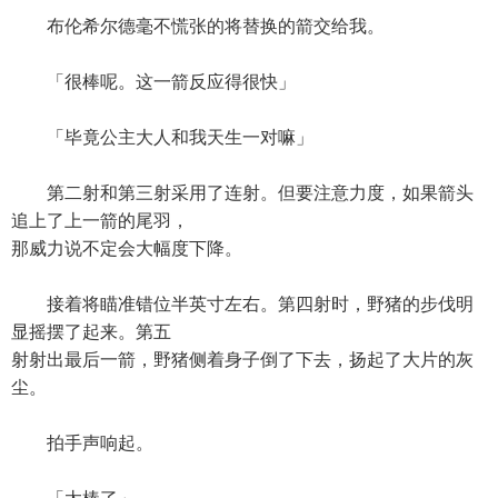
布伦希尔德毫不慌张的将替换的箭交给我。
「很棒呢。这一箭反应得很快」
「毕竟公主大人和我天生一对嘛」
第二射和第三射采用了连射。但要注意力度，如果箭头
追上了上一箭的尾羽，
那威力说不定会大幅度下降。
接着将瞄准错位半英寸左右。第四射时，野猪的步伐明
显摇摆了起来。第五
射射出最后一箭，野猪侧着身子倒了下去，扬起了大片的灰
尘。
拍手声响起。