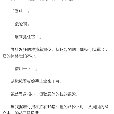
「野猪！」
「危险啊」
「谁来抓住它！」
野猪发狂的冲撞着摊位。从扬起的烟尘规模可以看出，
它的体格恐怕不小。
「借用一下！」
从靶摊看板娘手上拿来了弓。
虽然弓身很小，但弦意外的拉的很紧。
当我握着弓挡在拦在野猪冲撞的路径上时，从周围的群
众中，响起了阵阵悲