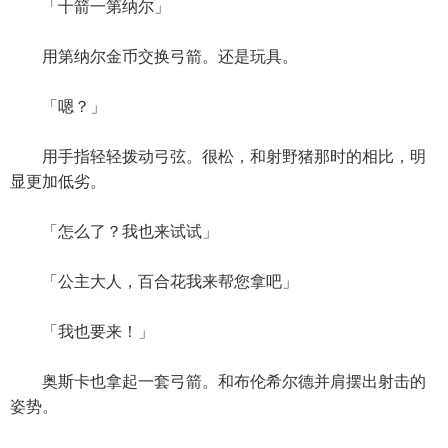
「十箭一第纳尔」
用第纳尔金币交换弓箭。还是玩具。
「嗯？」
用手指轻轻拨动弓弦。很松，和射野猪那时的相比，明
显更加低劣。
「怎么了？我也来试试」
「公主大人，百合花我来帮您拿吧」
「我也要来！」
奥斯卡也拿起一套弓箭。和布伦希尔德并肩摆出射击的
姿势。