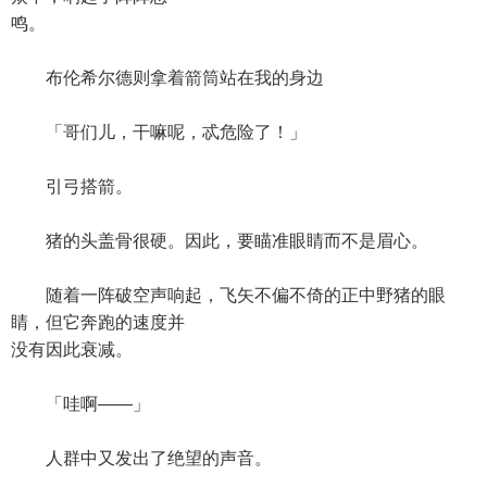
鸣。
布伦希尔德则拿着箭筒站在我的身边
「哥们儿，干嘛呢，忒危险了！」
引弓搭箭。
猪的头盖骨很硬。因此，要瞄准眼睛而不是眉心。
随着一阵破空声响起，飞矢不偏不倚的正中野猪的眼
睛，但它奔跑的速度并
没有因此衰减。
「哇啊——」
人群中又发出了绝望的声音。