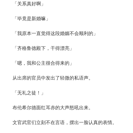
「关系真好啊」
「毕竟是新婚嘛」
「我原本一直觉得这段婚姻不会顺利的」
「齐格鲁德殿下，干得漂亮」
「嗯，我和公主很合得来的」
从出席的官员中发出了轻微的私语声。
「无礼之徒！」
布伦希尔德面红耳赤的大声怒吼出来。
文官武官们立刻不在言语，摆出一脸认真的表情。