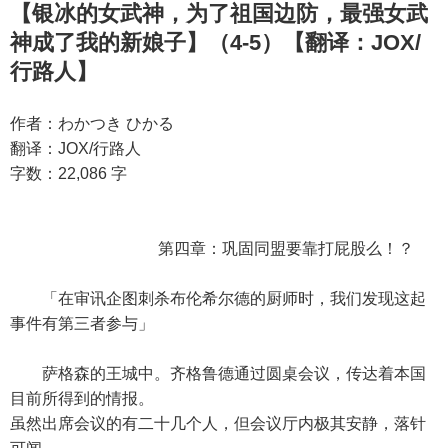
【银冰的女武神，为了祖国边防，最强女武
神成了我的新娘子】（4-5）【翻译：JOX/
行路人】
作者：わかつき ひかる
翻译：JOX/行路人
字数：22,086 字
第四章：巩固同盟要靠打屁股么！？
「在审讯企图刺杀布伦希尔德的厨师时，我们发现这起
事件有第三者参与」
萨格森的王城中。齐格鲁德通过圆桌会议，传达着本国
目前所得到的情报。
虽然出席会议的有二十几个人，但会议厅内极其安静，落针