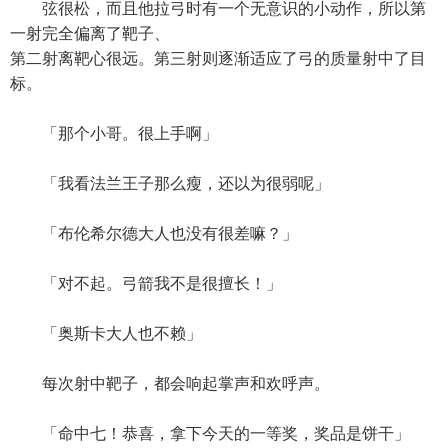
弦很松，而且他拉弓时有一个无意识的小动作，所以第
一射完全偏离了靶子、
第二射离靶心很远。第三射则逐渐适应了弓的质量射中了目
标。
「那个小哥。很上手啊」
「我看法兰王子那么瘦，还以为很弱呢」
「布伦希尔德大人也没有很差嘛？」
「对不起。弓箭我不是很擅长！」
「奥斯卡大人也不赖」
每次射中靶子，都会响起掌声和欢呼声。
「命中七！恭喜，拿下今天的一等奖，奖品是饼干」